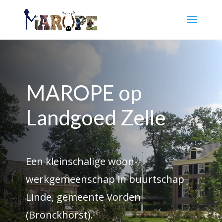
MAROPE op
Landgoed Zelle
Een kleinschalige woon-
werkgemeenschap in buurtschap
Linde, gemeente Vorden
(Bronckhorst).